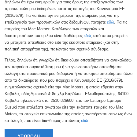
Δηλώνω ότι έχω ενημερωθεί για τους όρους της επεξεργασίας των
προσωπικών μου δεδομένων κατά τις επιταγές του Κανονισμού ΕΕ
(2016/679). Για να δείτε την ενημέρωση της εταιρείας μας για την
επεξεργασία των προσωπικών σας δεδομένων, πατήστε
εδώ
. Για τις
εταιρείες του Mac Motors: Κατάλογος των εταιρειών και
δραστηριοτήτων του ομίλου είναι διαθέσιμος
εδώ
, από όπου μπορείτε
να μεταβείτε απευθείας στο site της εκάστοτε εταιρείας (και στην
πολιτική απορρήτου της), πατώντας τον σχετικό σύνδεσμο.
Τέλος, δηλώνω ότι γνωρίζω ότι δικαιούμαι οποτεδήποτε να ανακαλέσω
την παρούσα συγκατάθεση μου ή να γνωστοποιήσω οποιαδήποτε
αλλαγή στα προσωπικά μου δεδομένα ή να ασκήσω οποιοδήποτε άλλο
από τα δικαιώματα που μου παρέχει ο Κανονισμός ΕΕ (2016/679),
ενημερώνοντας σχετικά είτε την Mac Motors, η οποία εδρεύει στην
Καβάλα, οδός Αμισιανά & 8ο χλμ Καβάλας - Ελευθερούπολης, 64100,
Καβάλα τηλεφωνικά στο: 2510-326600, είτε τον Επίσημο Έμπορο
Suzuki που επιλέξατε ανωτέρω είτε την εκάστοτε εταιρεία του Mac
Motors, τα στοιχεία επικοινωνίας της οποίας αναφέρονται στον ως άνω
κατάλογό, που είναι διαθέσιμος πατώντας
εδώ
.